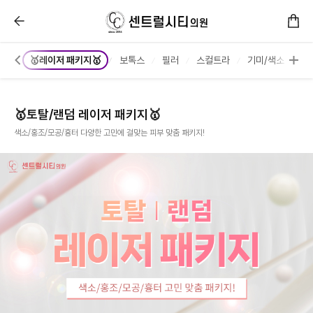
🥇레이저 패키지🥇 :: 센트럴시티의원
T✨
🥇레이저 패키지🥇
보톡스
필러
스컬트라
기미/색소
리
🥇토탈/랜덤 레이저 패키지🥇
색소/홍조/모공/흉터 다양한 고민에 걸맞는 피부 맞춤 패키지!