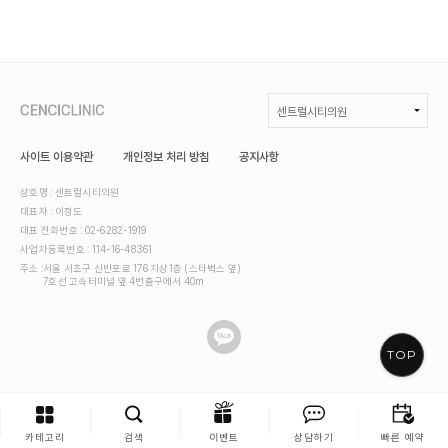
센트럴시티의원
센트럴시티의원
사이트 이용약관
개인정보 처리 방침
공지사항
상호명 : 센트럴시티의원
대표자 : 이정도
대표 전화번호 : 02-6282-1919
사업자등록번호 : 114-16-48361
주소 :
서울 서초구 신반포로 176 지상1층 (스타벅스 옆)
7호선 고속터미널 옆 4번출구에서 40m
TOP
카테고리
검색
이벤트
상담하기
빠른 예약