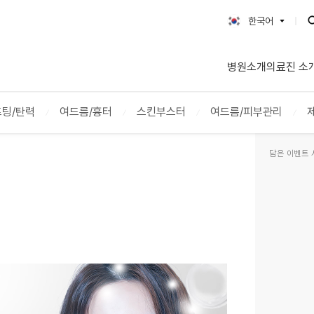
한국어
한국어
병원소개
의료진 소
English
日本語
简体字
팅/탄력
여드름/흉터
스킨부스터
여드름/피부관리
繁體字
담은 이벤트 