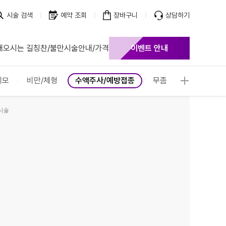
시술 검색
예약 조회
장바구니
상담하기
개
오시는 길
칭찬/불만
시술안내/가격
이벤트 안내
제모
비만/체형
수액주사/예방접종
무좀
시술