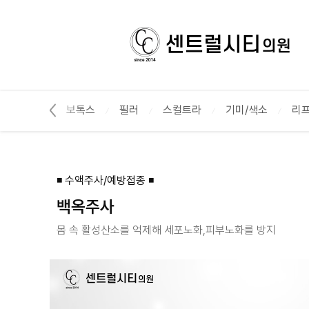
수액주사/예방접종 :: 센트럴시티의원
 패키지🥇
보톡스
필러
스컬트라
기미/색소
리프
◾ 수액주사/예방접종 ◾
백옥주사
몸 속 활성산소를 억제해 세포노화,피부노화를 방지