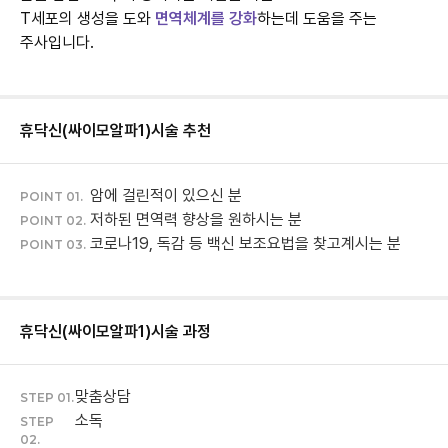
T세포의 생성을 도와
면역체계를 강화
하는데 도움을 주는
주사입니다.
휴닥신(싸이모알파1)
시술 추천
암에 걸린적이 있으신 분
POINT 01.
저하된 면역력 향상을 원하시는 분
POINT 02.
코로나19, 독감 등 백신 보조요법을 찾고계시는 분
POINT 03.
휴닥신(싸이모알파1)
시술 과정
맞춤상담
STEP 01.
소독
STEP
02.