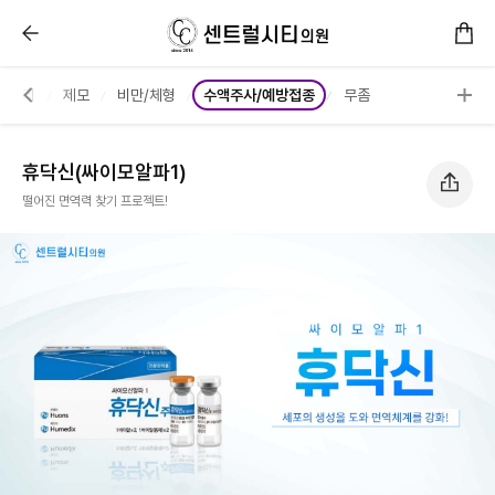
휴닥신(싸이모알파1) :: 센트럴시티의원
부관리
제모
비만/체형
수액주사/예방접종
무좀
휴닥신(싸이모알파1)
떨어진 면역력 찾기 프로젝트!