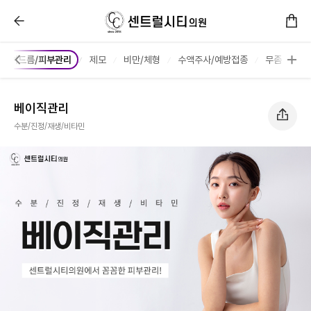
베이직관리 :: 센트럴시티의원
여드름/피부관리
제모
비만/체형
수액주사/예방접종
무좀
베이직관리
수분/진정/재생/비타민