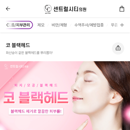
코 블랙헤드 :: 센트럴시티의원
여드름/피부관리
제모
비만/체형
수액주사/예방접종
무좀
코 블랙헤드
화산송이 같은 블랙헤드를 뿌리뽑자!