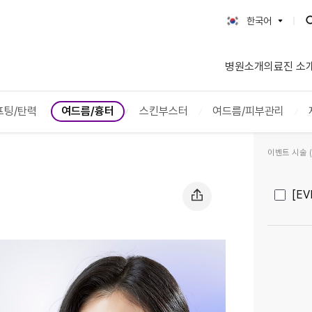
한국어
한국어
병원소개
의료진 소
English
日本語
简体字
프팅/탄력
여드름/흉터
스킨부스터
여드름/피부관리
繁體字
이벤트 시술 (2
[E