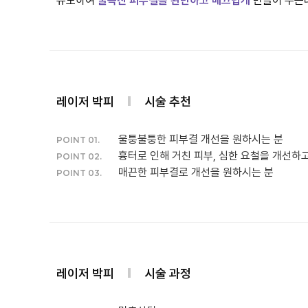
유도하여
굴곡진 피부결을 완만하고 매끄럽게
만들어 주는
레이저 박피
시술 추천
울퉁불퉁한 피부결 개선을 원하시는 분
POINT 01.
흉터로 인해 거친 피부, 심한 요철을 개선하
POINT 02.
매끈한 피부결로 개선을 원하시는 분
POINT 03.
레이저 박피
시술 과정