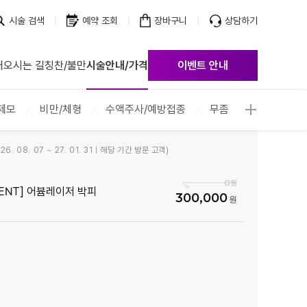
시술 검색
예약 조회
장바구니
상담하기
개
오시는 길
칭찬/불만
시술안내/가격
이벤트 안내
제모
비만/체형
수액주사/예방접종
무좀
6. 08. 07 ~ 27. 01. 31 | 해당 기간 방문 고객)
0
VENT] 어븀레이저 박피
300,000