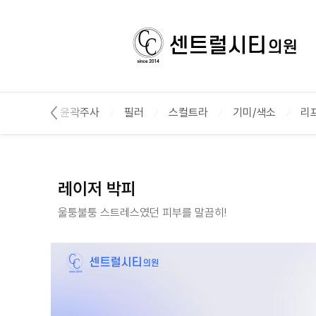
레이저 박피 :: 센트럴시티의원
보톡스
윤곽주사
필러
스컬트라
기미/색소
리
레이저 박피
울퉁불퉁 스트레스였던 피부를 말끔히!