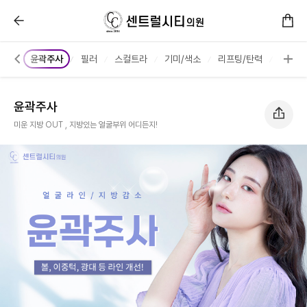
윤곽주사 :: 센트럴시티의원
톡스
윤곽주사
필러
스컬트라
기미/색소
리프팅/탄력
여드름
윤곽주사
미운 지방 OUT , 지방있는 얼굴부위 어디든지!