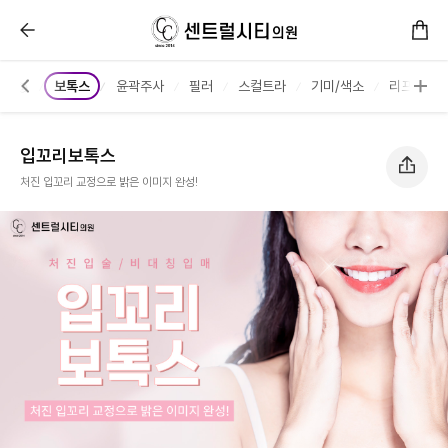
입꼬리보톡스 :: 센트럴시티의원
키지🥇
보톡스
윤곽주사
필러
스컬트라
기미/색소
리프팅/탄
입꼬리보톡스
처진 입꼬리 교정으로 밝은 이미지 완성!