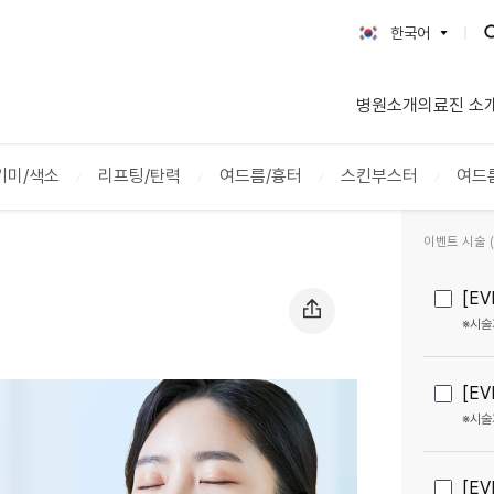
한국어
한국어
병원소개
의료진 소
English
日本語
简体字
기미/색소
리프팅/탄력
여드름/흉터
스킨부스터
여드
繁體字
이벤트 시술 (2
[E
※시술
[E
※시술
[E