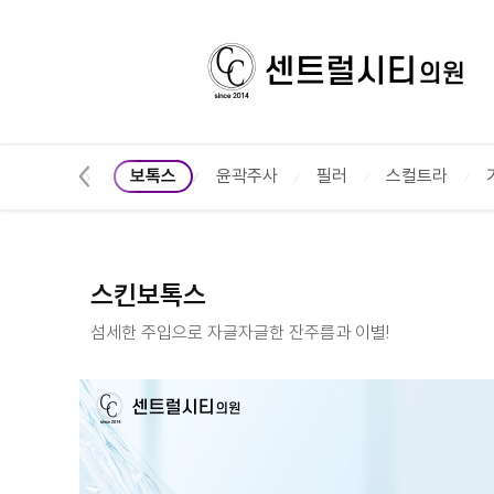
스킨보톡스 :: 센트럴시티의원
이저 패키지🥇
보톡스
윤곽주사
필러
스컬트라
스킨보톡스
섬세한 주입으로 자글자글한 잔주름과 이별!