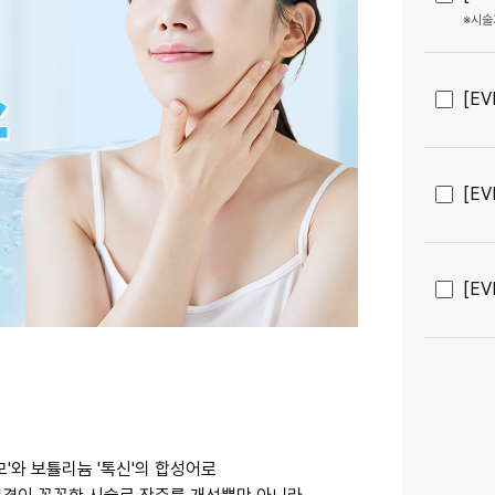
※시술
[E
[E
[E
'와 보튤리늄 '톡신'의 합성어로