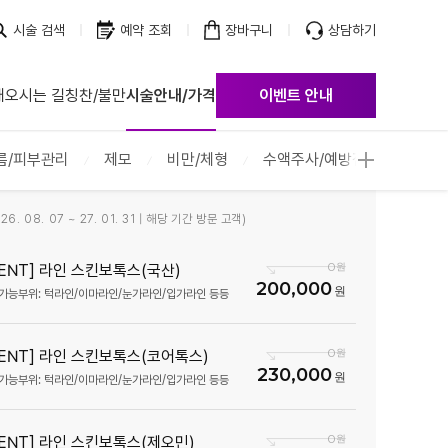
시술 검색
예약 조회
장바구니
상담하기
개
오시는 길
칭찬/불만
시술안내/가격
이벤트 안내
름/피부관리
제모
비만/체형
수액주사/예방접종
무좀
6. 08. 07 ~ 27. 01. 31 | 해당 기간 방문 고객)
0
VENT] 라인 스킨보톡스(국산)
200,000
가능부위: 턱라인/이마라인/눈가라인/입가라인 등등
0
VENT] 라인 스킨보톡스(코어톡스)
230,000
가능부위: 턱라인/이마라인/눈가라인/입가라인 등등
0
VENT] 라인 스킨보톡스(제오민)